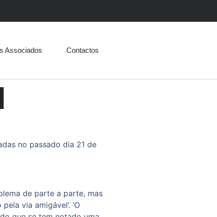
s Associados
Contactos
N
cadas no passado dia 21 de
blema de parte a parte, mas
pela via amigável’. ‘O
ando que se tem notado uma