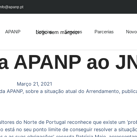
info@apanp.pt
APANP
Notícias
Serviços
Parcerias
Novo
da APANP ao J
Março 21, 2021
 da APANP, sobre a situação atual do Arrendamento, publi
ultores do Norte de Portugal reconhece que existe um ‘pro
stá no seu ponto limite de conseguir resolver a situação 
s e as suas obrigações’, recorda Patrícia Maio, acrescent