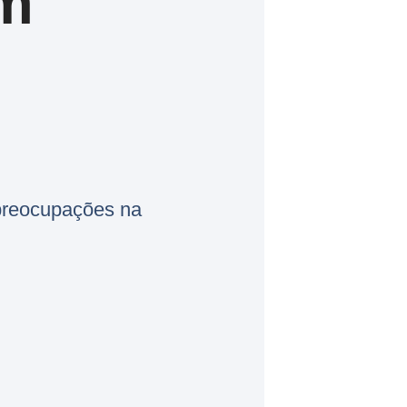
m
 preocupações na