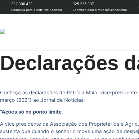
222 006 423
925 226 397
Chamada para a rede fixa nacional
Chamada para a rede móvel nacional
Declarações 
Conheça as declarações de Patrícia Maio, vice-presidente
março (2021) ao Jornal de Notícias:
“Ações só no ponto limite
A vice presidente da Associação dos Proprietários e Agric
sustenta que quando o senhorio move uma ação de despejo e
proprietário também tem o seu imóvel, os seus rendimento